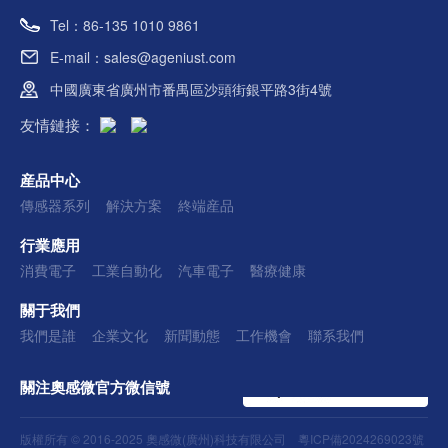
Tel：86-135 1010 9861
E-mail：sales@ageniust.com
中國廣東省廣州市番禺區沙頭街銀平路3街4號
友情鏈接：
産品中心
傳感器系列
解決方案
終端産品
行業應用
消費電子
工業自動化
汽車電子
醫療健康
關于我們
我們是誰
企業文化
新聞動態
工作機會
聯系我們
關注奧感微官方微信號
版權所有 © 2016-2025 奧感微(廣州)科技有限公司
粵ICP備2024269023號